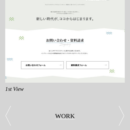
1st View
WORK